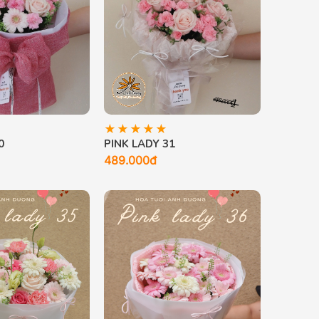
0
PINK LADY 31
489.000đ