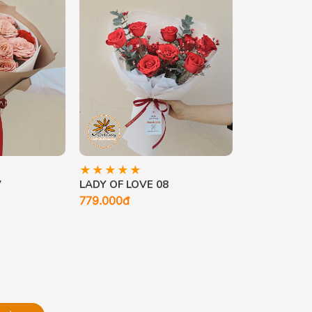
7
LADY OF LOVE 08
779.000đ