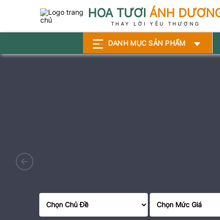
HOA TƯƠI
ÁNH DƯƠN
THAY LỜI YÊU THƯƠNG
DANH MỤC SẢN PHẨM