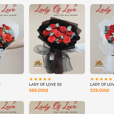
2
LADY OF LOVE 03
LADY OF LOV
689.000đ
529.000đ