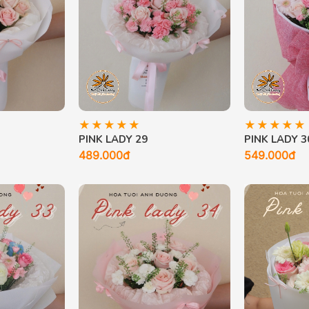
PINK LADY 29
PINK LADY 3
489.000đ
549.000đ