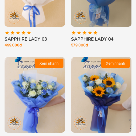
SAPPHIRE LADY 03
SAPPHIRE LADY 04
499.000đ
579.000đ
Xem nhanh
Xem nhanh