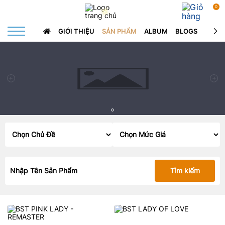
0
GIỚI THIỆU
SẢN PHẨM
ALBUM
BLOGS
LIÊN 
Tìm kiếm