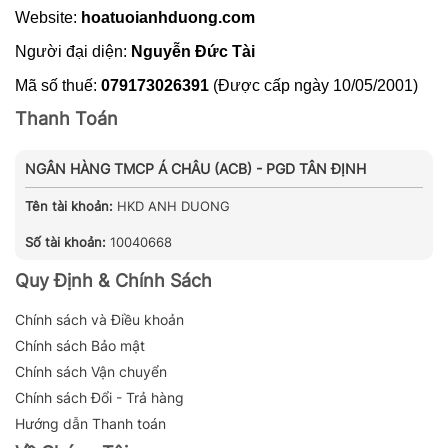
Website:
hoatuoianhduong.com
Người đại diện:
Nguyễn Đức Tài
Mã số thuế:
079173026391
(Được cấp ngày 10/05/2001)
Thanh Toán
NGÂN HÀNG TMCP Á CHÂU (ACB) - PGD TÂN ĐỊNH
Tên tài khoản:
HKD ANH DUONG
Số tài khoản:
10040668
Quy Định & Chính Sách
Chính sách và Điều khoản
Chính sách Bảo mật
Chính sách Vận chuyển
Chính sách Đổi - Trả hàng
Hướng dẫn Thanh toán