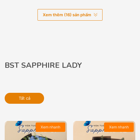
Xem thêm (16) sản phẩm
BST SAPPHIRE LADY
Tất cả
Xem nhanh
Xem nhanh