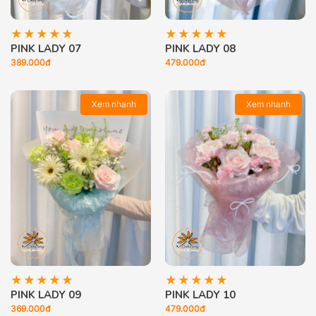
PINK LADY 07
PINK LADY 08
389.000đ
479.000đ
Xem nhanh
Xem nhanh
PINK LADY 09
PINK LADY 10
369.000đ
479.000đ