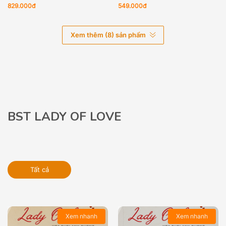
829.000đ
549.000đ
Xem thêm (8) sản phẩm
BST LADY OF LOVE
Tất cả
Xem nhanh
Xem nhanh