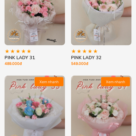
PINK LADY 31
PINK LADY 32
489.000đ
549.000đ
Xem nhanh
Xem nhanh