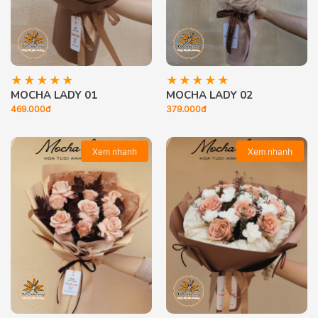
MOCHA LADY 01
MOCHA LADY 02
469.000đ
379.000đ
Xem nhanh
Xem nhanh