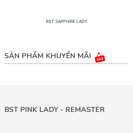
BST SAPPHIRE LADY
SẢN PHẨM KHUYẾN MÃI
BST PINK LADY - REMASTER