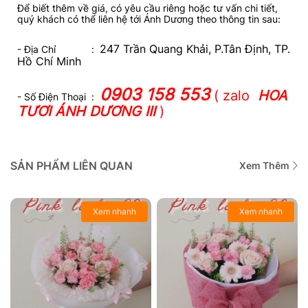
Để biết thêm về giá, có yêu cầu riêng hoặc tư vấn chi tiết,
quý khách có thể liên hệ tới Ánh Dương theo thông tin sau:
247 Trần Quang Khải, P.Tân Định, TP.
- Địa Chỉ :
Hồ Chí Minh
0903 158 553
( zalo
HOA
- Số Điện Thoại :
TƯƠI ÁNH DƯƠNG III
)
SẢN PHẨM LIÊN QUAN
Xem Thêm
Xem nhanh
Xem nhanh