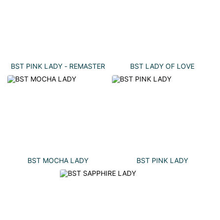
BST PINK LADY - REMASTER
BST LADY OF LOVE
BST MOCHA LADY
BST PINK LADY