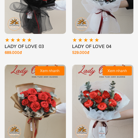
LADY OF LOVE 03
LADY OF LOVE 04
689.000đ
529.000đ
Xem nhanh
Xem nhanh