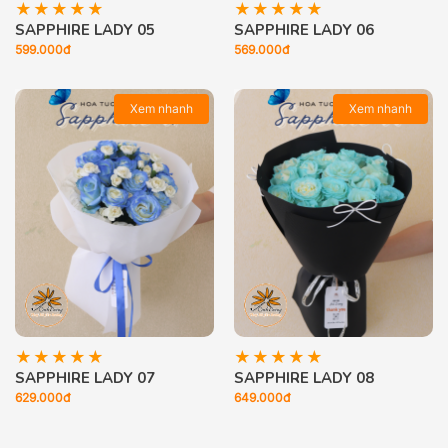
SAPPHIRE LADY 05
SAPPHIRE LADY 06
599.000đ
569.000đ
Xem nhanh
Xem nhanh
SAPPHIRE LADY 07
SAPPHIRE LADY 08
629.000đ
649.000đ