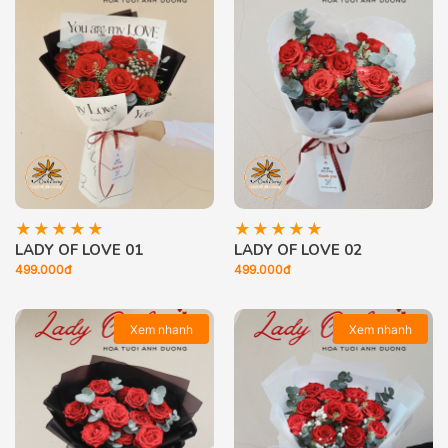
LADY OF LOVE 01
LADY OF LOVE 02
499.000đ
499.000đ
Xem nhanh
Xem nhanh