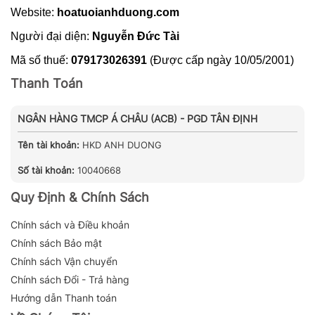
Website:
hoatuoianhduong.com
Người đại diện:
Nguyễn Đức Tài
Mã số thuế:
079173026391
(Được cấp ngày 10/05/2001)
Thanh Toán
NGÂN HÀNG TMCP Á CHÂU (ACB) - PGD TÂN ĐỊNH
Tên tài khoản:
HKD ANH DUONG
Số tài khoản:
10040668
Quy Định & Chính Sách
Chính sách và Điều khoản
Chính sách Bảo mật
Chính sách Vận chuyển
Chính sách Đổi - Trả hàng
Hướng dẫn Thanh toán