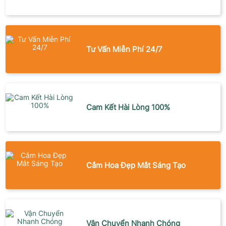
Tư Vấn Miễn Phí 24/7
Cam Kết Hài Lòng 100%
Cắm Hoa Đẹp Mắt Sáng Tạo
Vận Chuyển Nhanh Chóng