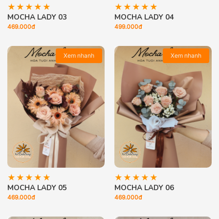
MOCHA LADY 03
MOCHA LADY 04
469.000đ
499.000đ
Xem nhanh
Xem nhanh
MOCHA LADY 05
MOCHA LADY 06
469.000đ
469.000đ