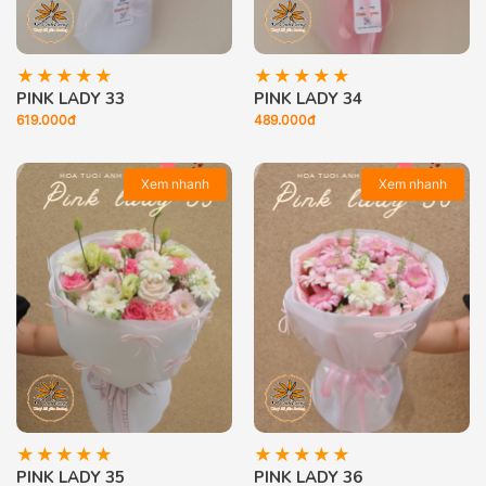
PINK LADY 33
PINK LADY 34
619.000đ
489.000đ
Xem nhanh
Xem nhanh
PINK LADY 35
PINK LADY 36