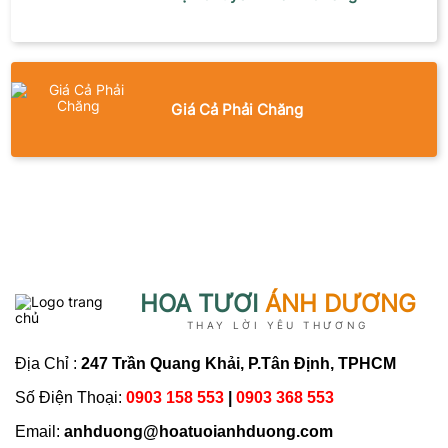
Giá Cả Phải Chăng
HOA TƯƠI
ÁNH DƯƠNG
THAY LỜI YÊU THƯƠNG
Địa Chỉ :
247 Trần Quang Khải, P.Tân Định, TPHCM
Số Điện Thoại:
0903 158 553
|
0903 368 553
Email:
anhduong@hoatuoianhduong.com