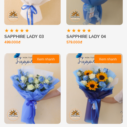
SAPPHIRE LADY 03
SAPPHIRE LADY 04
499.000đ
579.000đ
Xem nhanh
Xem nhanh