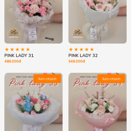
PINK LADY 31
PINK LADY 32
489.000đ
549.000đ
Xem nhanh
Xem nhanh