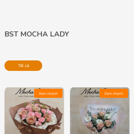
BST MOCHA LADY
Tất cả
Xem nhanh
Xem nhanh