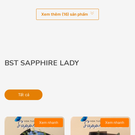
Xem thêm (16) sản phẩm
BST SAPPHIRE LADY
Tất cả
Xem nhanh
Xem nhanh