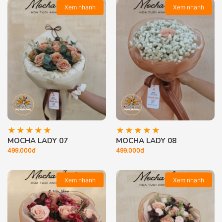
Xem nhanh
Xem nhanh
MOCHA LADY 07
MOCHA LADY 08
499.000đ
499.000đ
Xem nhanh
Xem nhanh