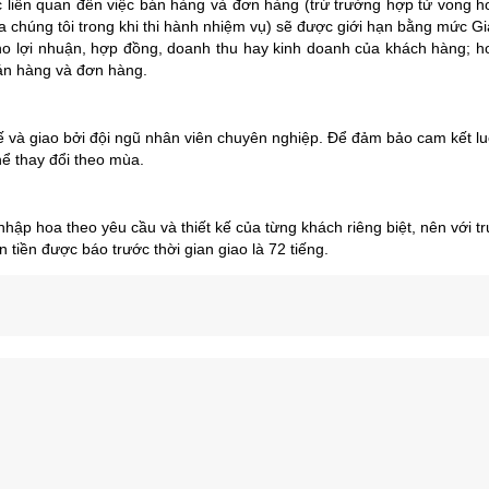
oặc liên quan đến việc bán hàng và đơn hàng (trừ trường hợp tử vong
 chúng tôi trong khi thi hành nhiệm vụ) sẽ được giới hạn bằng mức G
 lợi nhuận, hợp đồng, doanh thu hay kinh doanh của khách hàng; hoặc c
bán hàng và đơn hàng.
à giao bởi đội ngũ nhân viên chuyên nghiệp. Để đảm bảo cam kết luôn
thể thay đổi theo mùa.
 nhập hoa theo yêu cầu và thiết kế của từng khách riêng biệt, nên vớ
tiền được báo trước thời gian giao là 72 tiếng.