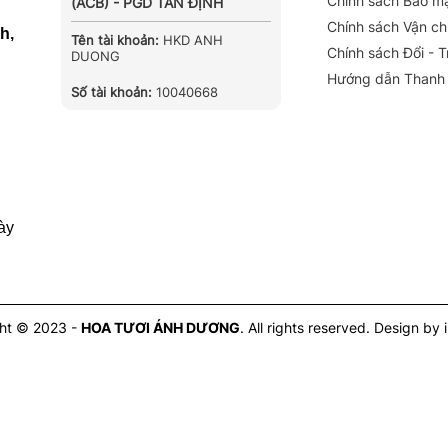
Chính sách Bảo m
(ACB) - PGD TÂN ĐỊNH
Chính sách Vận c
h,
Tên tài khoản:
HKD ANH
Chính sách Đổi - 
DUONG
Hướng dẫn Thanh
Số tài khoản:
10040668
ày
ht © 2023 -
HOA TƯƠI ÁNH DƯƠNG
. All rights reserved.
Design by 