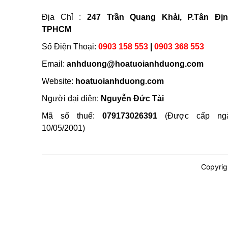
Địa Chỉ :
247 Trần Quang Khải, P.Tân Địn
TPHCM
Số Điện Thoại:
0903 158 553
|
0903 368 553
Email:
anhduong@hoatuoianhduong.com
Website:
hoatuoianhduong.com
Người đại diện:
Nguyễn Đức Tài
Mã số thuế:
079173026391
(Được cấp ng
10/05/2001)
Copyrig