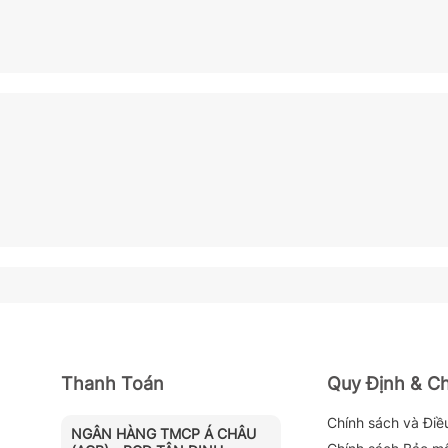
Thanh Toán
Quy Định & C
Chính sách và Điề
NGÂN HÀNG TMCP Á CHÂU