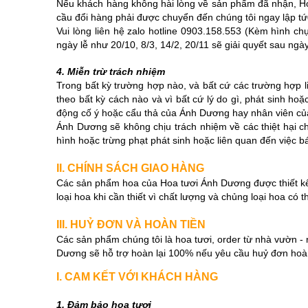
Nếu khách hàng không hài lòng về sản phẩm đã nhận, Ho
cầu đổi hàng phải được chuyển đến chúng tôi ngay lập tứ
Vui lòng liên hệ zalo hotline 0903.158.553 (Kèm hình c
ngày lễ như 20/10, 8/3, 14/2, 20/11 sẽ giải quyết sau ngày
4. Miễn trừ trách nhiệm
Trong bất kỳ trường hợp nào, và bất cứ các trường hợp 
theo bất kỳ cách nào và vì bất cứ lý do gì, phát sinh h
động cố ý hoặc cẩu thả của Ánh Dương hay nhân viên của
Ánh Dương sẽ không chịu trách nhiệm về các thiệt hại cho
hình hoặc trừng phạt phát sinh hoặc liên quan đến việc 
II. CHÍNH SÁCH GIAO HÀNG
Các sản phẩm hoa của Hoa tươi Ánh Dương được thiết kế v
loại hoa khi cần thiết vì chất lượng và chủng loại hoa có 
III. HUỶ ĐƠN VÀ HOÀN TIỀN
Các sản phẩm chúng tôi là hoa tươi, order từ nhà vườn -
Dương sẽ hỗ trợ hoàn lại 100% nếu yêu cầu huỷ đơn hoàn 
I. CAM KẾT VỚI KHÁCH HÀNG
1. Đảm bảo hoa tươi