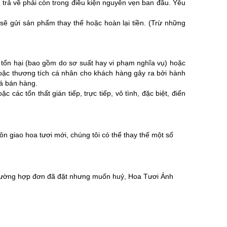
rả về phải còn trong điều kiện nguyên vẹn ban đầu. Yêu
sẽ gửi sản phẩm thay thế hoặc hoàn lại tiền. (Trừ những
 tổn hại (bao gồm do sơ suất hay vi phạm nghĩa vụ) hoặc
 hoặc thương tích cá nhân cho khách hàng gây ra bởi hành
iá bán hàng.
ác tổn thất gián tiếp, trực tiếp, vô tình, đặc biệt, điển
 giao hoa tươi mới, chúng tôi có thể thay thế một số
i trường hợp đơn đã đặt nhưng muốn huỷ, Hoa Tươi Ánh