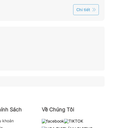
Chi tiết
hính Sách
Về Chúng Tôi
u khoản