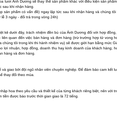
a tươi Ánh Dương sẽ thay thế sản phẩm khác với điều kiện sản phẩm t
c sau khi nhận hàng.
hụp sản phẩm có vấn đề) ngay lập tức sau khi nhận hàng và chúng tôi 
 lễ 3 ngày - đổi trả trong vòng 24h)
liệt kê dưới đây, trách nhiệm đền bù của Ánh Dương đối với hợp đồng,
oặc liên quan đến việc bán hàng và đơn hàng (trừ trường hợp tử vong
 chúng tôi trong khi thi hành nhiệm vụ) sẽ được giới hạn bằng mức G
 lợi nhuận, hợp đồng, doanh thu hay kinh doanh của khách hàng; hoặc c
bán hàng và đơn hàng.
à giao bởi đội ngũ nhân viên chuyên nghiệp. Để đảm bảo cam kết luôn
thể thay đổi theo mùa.
 nhập hoa theo yêu cầu và thiết kế của từng khách riêng biệt, nên vớ
tiền được báo trước thời gian giao là 72 tiếng.