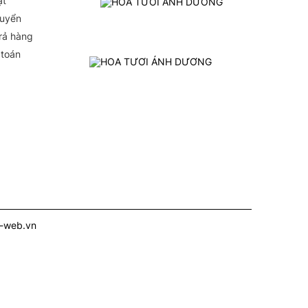
ật
huyển
Trả hàng
 toán
i-web.vn