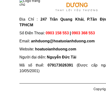
DƯƠNG
THAY LỜI YÊU THƯƠNG
Địa Chỉ :
247 Trần Quang Khải, P.Tân Địn
TPHCM
Số Điện Thoại:
0903 158 553
|
0903 368 553
Email:
anhduong@hoatuoianhduong.com
Website:
hoatuoianhduong.com
Người đại diện:
Nguyễn Đức Tài
Mã số thuế:
079173026391
(Được cấp ng
10/05/2001)
Copyrig