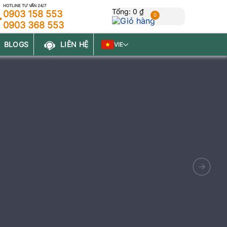
HOTLINE TƯ VẤN 24/7
Tổng:
0 ₫
0903 158 553
0
0903 368 553
BLOGS
LIÊN HỆ
VIE