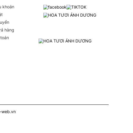
u khoản
ật
huyển
Trả hàng
 toán
i-web.vn