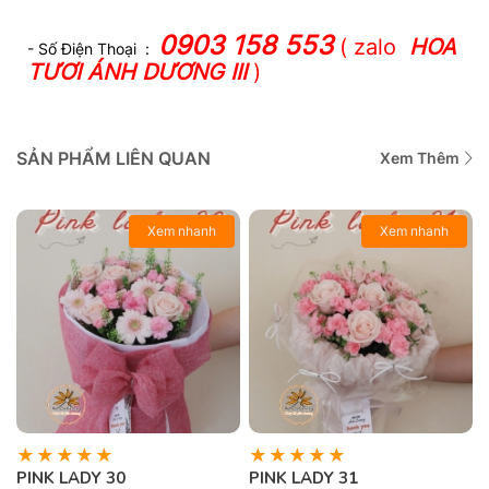
0903 158 553
( zalo
HOA
- Số Điện Thoại :
TƯƠI ÁNH DƯƠNG III
)
SẢN PHẨM LIÊN QUAN
Xem Thêm
Xem nhanh
Xem nhanh
PINK LADY 30
PINK LADY 31