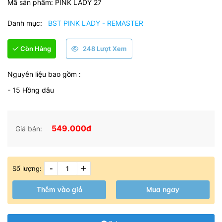
Mã sản phẩm:
PINK LADY 27
Danh mục:
BST PINK LADY - REMASTER
Còn Hàng
248 Lượt Xem
Nguyên liệu bao gồm :
- 15 Hồng dâu
549.000đ
Giá bán:
-
+
Số lượng:
Thêm vào giỏ
Mua ngay