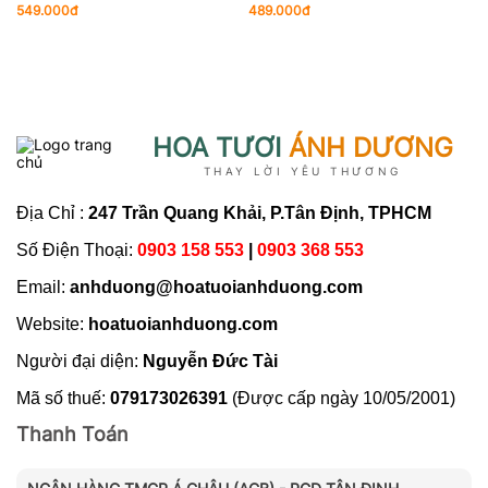
549.000đ
489.000đ
5
HOA TƯƠI
ÁNH DƯƠNG
THAY LỜI YÊU THƯƠNG
Địa Chỉ :
247 Trần Quang Khải, P.Tân Định, TPHCM
Số Điện Thoại:
0903 158 553
|
0903 368 553
Email:
anhduong@hoatuoianhduong.com
Website:
hoatuoianhduong.com
Người đại diện:
Nguyễn Đức Tài
Mã số thuế:
079173026391
(Được cấp ngày 10/05/2001)
Thanh Toán