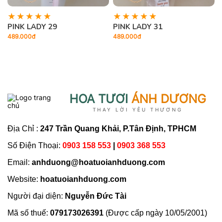
PINK LADY 29
PINK LADY 31
489.000đ
489.000đ
5
HOA TƯƠI
ÁNH DƯƠNG
THAY LỜI YÊU THƯƠNG
Địa Chỉ :
247 Trần Quang Khải, P.Tân Định, TPHCM
Số Điện Thoại:
0903 158 553
|
0903 368 553
Email:
anhduong@hoatuoianhduong.com
Website:
hoatuoianhduong.com
Người đại diện:
Nguyễn Đức Tài
Mã số thuế:
079173026391
(Được cấp ngày 10/05/2001)