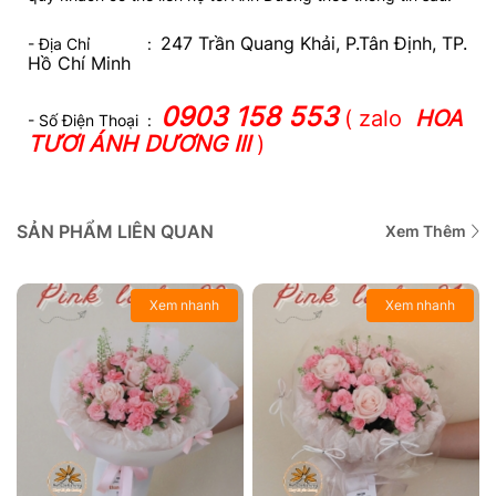
247 Trần Quang Khải, P.Tân Định, TP.
- Địa Chỉ :
Hồ Chí Minh
0903 158 553
( zalo
HOA
- Số Điện Thoại :
TƯƠI ÁNH DƯƠNG III
)
SẢN PHẨM LIÊN QUAN
Xem Thêm
Xem nhanh
Xem nhanh