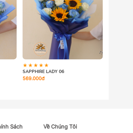
SAPPHIRE LADY 06
SAPPHIRE 
569.000đ
629.000đ
hính Sách
Về Chúng Tôi