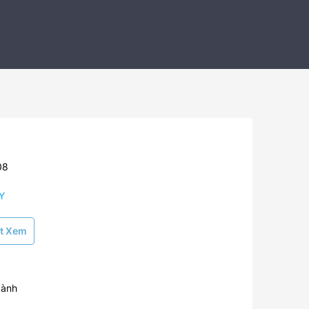
08
Y
t Xem
cành