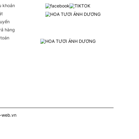
u khoản
ật
huyển
Trả hàng
 toán
i-web.vn