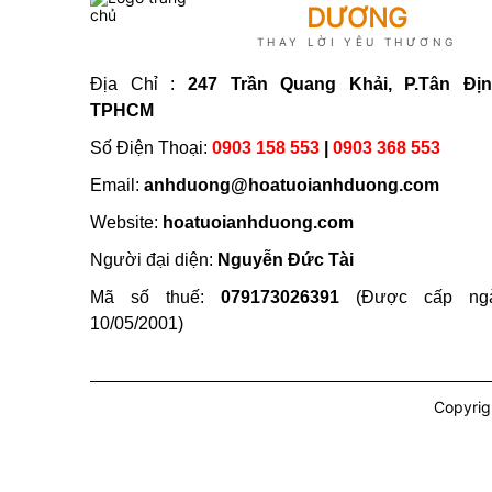
DƯƠNG
THAY LỜI YÊU THƯƠNG
Địa Chỉ :
247 Trần Quang Khải, P.Tân Địn
TPHCM
Số Điện Thoại:
0903 158 553
|
0903 368 553
Email:
anhduong@hoatuoianhduong.com
Website:
hoatuoianhduong.com
Người đại diện:
Nguyễn Đức Tài
Mã số thuế:
079173026391
(Được cấp ng
10/05/2001)
Copyrig