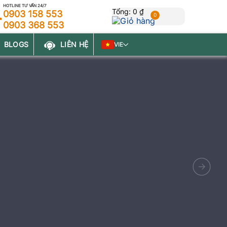
HOTLINE TƯ VẤN 24/7
Tổng:
0 ₫
0903 158 553
0
0903 368 553
BLOGS
LIÊN HỆ
VIE