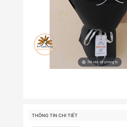
Rê vào để phóng to
THÔNG TIN CHI TIẾT