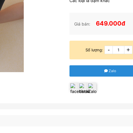
Các loại lá dặm khác
649.000đ
Giá bán:
-
+
Số lượng:
Zalo