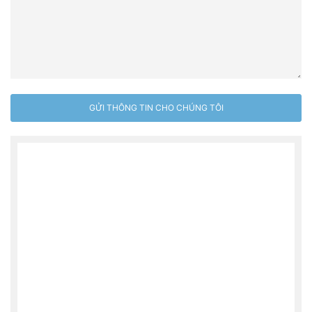
GỬI THÔNG TIN CHO CHÚNG TÔI