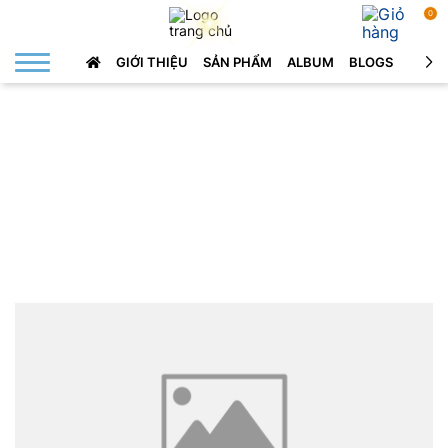
0
GIỚI THIỆU
SẢN PHẨM
ALBUM
BLOGS
LIÊN 
HOA TƯƠI ÁNH DƯƠNG
Liên hệ