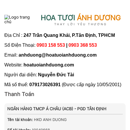
HOA TƯƠI
ÁNH DƯƠNG
THAY LỜI YÊU THƯƠNG
Địa Chỉ :
247 Trần Quang Khải, P.Tân Định, TPHCM
Số Điện Thoại:
0903 158 553
|
0903 368 553
Email:
anhduong@hoatuoianhduong.com
Website:
hoatuoianhduong.com
Người đại diện:
Nguyễn Đức Tài
Mã số thuế:
079173026391
(Được cấp ngày 10/05/2001)
Thanh Toán
NGÂN HÀNG TMCP Á CHÂU (ACB) - PGD TÂN ĐỊNH
Tên tài khoản:
HKD ANH DUONG
Số tài khoản:
10040668