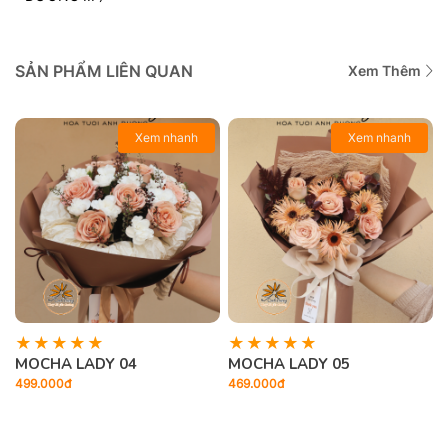
SẢN PHẨM LIÊN QUAN
Xem Thêm
Xem nhanh
Xem nhanh
MOCHA LADY 04
MOCHA LADY 05
499.000đ
469.000đ
4