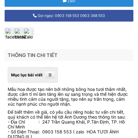
Zalo
Gọi ngay: 0903 158 553 0903 368 553
THÔNG TIN CHI TIẾT
Mục lục bài viết
Mẫu hoa được tạo nên bởi những bông hoa tươi thắm nhất,
được cắm tỉ mỉ làm tăng lên sự sang trọng và thể hiện được
nhiều tình cảm của người tặng, tạo nên sự trân trọng, cảm
xúc hạnh phúc cho người nhận.
Để biết thêm về giá, có yêu cầu riêng hoặc tư vấn chi tiết,
quý khách có thể liên hệ tới Ánh Dương theo thông tin sau:
- Địa Chỉ : 247 Trần Quang Khải, P.Tân Định, TP. Hồ
Chí Minh
- Số Điện Thoại: 0903 158 553 ( zalo HOA TƯƠI ÁNH
DƯƠNG III )